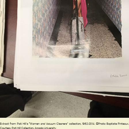
Extract from Pati Hill's “Women and Vacuum Cleaners” collection, 1962-2014. ©Photo Baptiste Pinteaux.
Courtesy Pati Hill Collection, Arcadia University