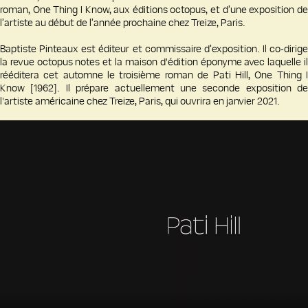
roman, One Thing I Know, aux éditions octopus, et d’une exposition de
l’artiste au début de l’année prochaine chez Treize, Paris.
Baptiste Pinteaux est éditeur et commissaire d’exposition. Il co-dirige
la revue octopus notes et la maison d'édition éponyme avec laquelle il
rééditera cet automne le troisième roman de Pati Hill, One Thing I
Know [1962]. Il prépare actuellement une seconde exposition de
l'artiste américaine chez Treize, Paris, qui ouvrira en janvier 2021.